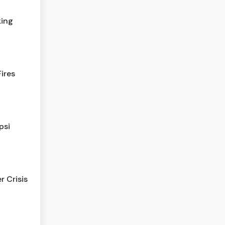
king
ires
psi
r Crisis