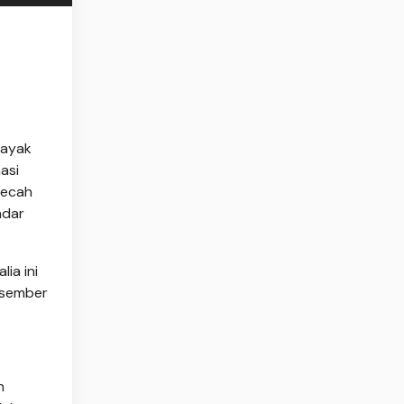
Dayak
masi
mecah
ndar
ia ini
Desember
n