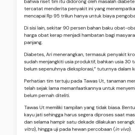
bahwa riset tim itu didorong oleh masalah diabet
tercatat menderita penyakit ini yang menempatkan
mencapai Rp 95 triliun hanya untuk biaya pengob
Di sisi lain, sekitar 90 persen bahan baku obat-o
harga obat kerap menjadi hambatan bagi masyar
panjang.
Diabetes, Ari menerangkan, termasuk penyakit kr
sudah menjangkiti usia produktif, bahkan usia 30
belum sepenuhnya dieksplorasi,” tuturnya dalam k
Perhatian tim tertuju pada Tawas Ut, tanaman me
telah sejak lama memanfaatkannya untuk menyemb
belum pernah diteliti.
Tawas Ut memiliki tampilan yang tidak biasa. Bentu
kayu jati sehingga harus segera diproses saat mas
dan selama hampir satu dekade dilakukan serangkaia
vitro
), hingga uji pada hewan percobaan (
in vivo
).