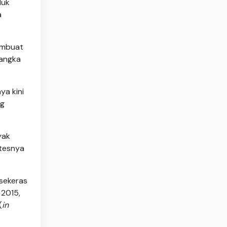
duk
a
membuat
jangka
ya kini
ng
yak
tesnya
 sekeras
 2015,
(
in