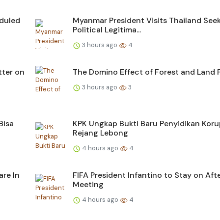
eduled
Myanmar President Visits Thailand See
Political Legitima...
3 hours ago
4
tter on
The Domino Effect of Forest and Land F
3 hours ago
3
Bisa
KPK Ungkap Bukti Baru Penyidikan Koru
Rejang Lebong
4 hours ago
4
are In
FIFA President Infantino to Stay on Afte
Meeting
4 hours ago
4