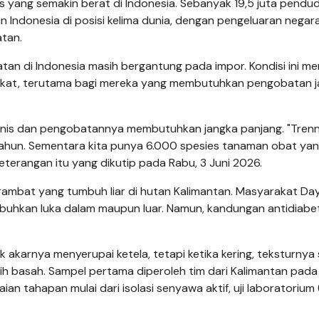
es yang semakin berat di Indonesia. Sebanyak 19,5 juta pendu
 Indonesia di posisi kelima dunia, dengan pengeluaran negar
atan.
batan di Indonesia masih bergantung pada impor. Kondisi ini 
akat, terutama bagi mereka yang membutuhkan pengobatan 
onis dan pengobatannya membutuhkan jangka panjang. "Trenn
 tahun. Sementara kita punya 6.000 spesies tanaman obat ya
eterangan itu yang dikutip pada Rabu, 3 Juni 2026.
rambat yang tumbuh liar di hutan Kalimantan. Masyarakat Da
uhkan luka dalam maupun luar. Namun, kandungan antidiabe
k akarnya menyerupai ketela, tetapi ketika kering, teksturnya
ih basah. Sampel pertama diperoleh tim dari Kalimantan pada
n tahapan mulai dari isolasi senyawa aktif, uji laboratorium 