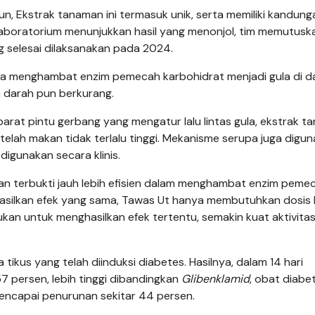
n, Ekstrak tanaman ini termasuk unik, serta memiliki kandung
uji laboratorium menunjukkan hasil yang menonjol, tim memutusk
ng selesai dilaksanakan pada 2024.
ara menghambat enzim pemecah karbohidrat menjadi gula di d
n darah pun berkurang.
barat pintu gerbang yang mengatur lalu lintas gula, ekstrak 
etelah makan tidak terlalu tinggi. Mekanisme serupa juga digu
 digunakan secara klinis.
kan terbukti jauh lebih efisien dalam menghambat enzim peme
asilkan efek yang sama, Tawas Ut hanya membutuhkan dosis
erlukan untuk menghasilkan efek tertentu, semakin kuat aktivita
tikus yang telah diinduksi diabetes. Hasilnya, dalam 14 hari
7 persen, lebih tinggi dibandingkan
Glibenklamid
, obat diabet
encapai penurunan sekitar 44 persen.