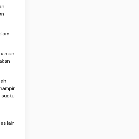
an
an
alam
tanaman
nakan
cah
 hampir
s suatu
es lain