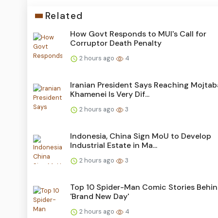
Related
How Govt Responds to MUI's Call for
Corruptor Death Penalty
2 hours ago
4
Iranian President Says Reaching Mojtab
Khamenei Is Very Dif...
2 hours ago
3
Indonesia, China Sign MoU to Develop
Industrial Estate in Ma...
2 hours ago
3
Top 10 Spider-Man Comic Stories Behi
'Brand New Day'
2 hours ago
4