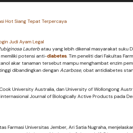
si Hot Siang Tepat Terpercaya
ogin Judi Ayam Legal
Rubiginosa
Lauterb
atau yang lebih dikenal masyarakat suku 
memiliki potensi anti-
diabetes
. Tim peneliti dari Fakultas Far
anol akar tanaman tersebut mampu menghambat enzim pe
h tinggi dibandingkan dengan
Acarbose
, obat antidiabetes sta
ook University Australia, dan University of Wollongong Austral
internasional Journal of Biologically Active Products pada 
as Farmasi Universitas Jember, Ari Satia Nugraha, menjelaska