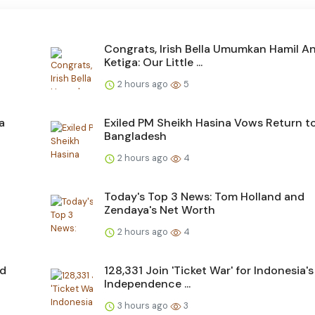
Congrats, Irish Bella Umumkan Hamil A
Ketiga: Our Little ...
2 hours ago
5
a
Exiled PM Sheikh Hasina Vows Return t
Bangladesh
2 hours ago
4
Today's Top 3 News: Tom Holland and
Zendaya's Net Worth
2 hours ago
4
nd
128,331 Join 'Ticket War' for Indonesia's
Independence ...
3 hours ago
3