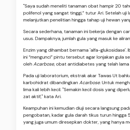
"Saya sudah meneliti tanaman obat hampir 20 tahu
polifenol yang sangat tinggi,” tutur Ari. Setelah 
melanjutkan penelitian hingga tahap uji hewan ya
Secara sederhana, tanaman ini bekerja dengan c
usus. Dampaknya, jumlah gula yang masuk ke alira
Enzim yang dihambat bernama 'alfa-glukosidase'. I
ini “mengunci” pintu tersebut agar lonjakan gula s
oleh
Acarbose
, obat antidiabetes yang telah lama
Pada uji laboratorium, ekstrak akar Tawas Ut bah
karbohidrat dibandingkan
Acarbose
. Untuk mengh
lima kali lebih kecil. "Semakin kecil dosis yang dip
zat aktif," kata Ari.
Keampuhan ini kemudian diuji secara langsung pada 
pengobatan, kadar gula darah tikus turun hingga 5
yang juga umum diresepkan dokter, yang hanya m