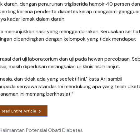
k darah, dengan penurunan trigliserida hampir 40 persen dan
p penting karena penderita diabetes kerap mengalami ganggua
nya kadar lemak dalam darah.
ga menunjukkan hasil yang menggembirakan. Kerusakan sel ha
h ringan dibandingkan dengan kelompok yang tidak mendapat
 berasal dari uji laboratorium dan uji pada hewan percobaan. Se
 masih diperlukan serangkaian uji klinis lebih lanjut.
ia, dan tidak ada yang seefektif ini," kata Ari sambil
daripada senyawa standar. Ini mendukung apa yang telah diket
anaman ini memang berkhasiat.”
Read Entire Article
 Kalimantan Potensial Obati Diabetes