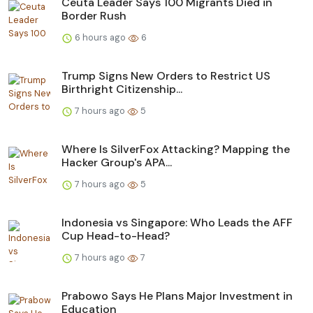
Ceuta Leader Says 100 Migrants Died in
Border Rush
6 hours ago
6
Trump Signs New Orders to Restrict US
Birthright Citizenship...
7 hours ago
5
Where Is SilverFox Attacking? Mapping the
Hacker Group's APA...
7 hours ago
5
Indonesia vs Singapore: Who Leads the AFF
Cup Head-to-Head?
7 hours ago
7
Prabowo Says He Plans Major Investment in
Education