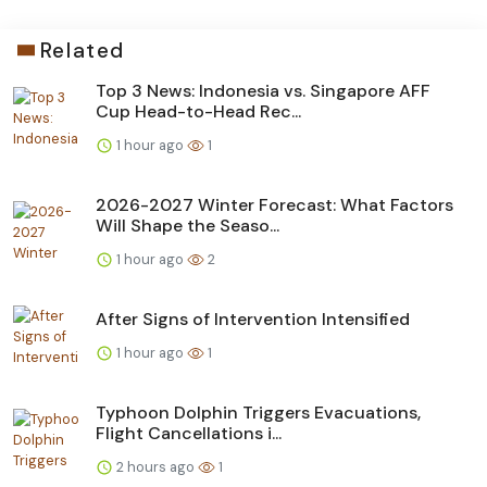
Related
Top 3 News: Indonesia vs. Singapore AFF
Cup Head-to-Head Rec...
1 hour ago
1
2026-2027 Winter Forecast: What Factors
Will Shape the Seaso...
1 hour ago
2
After Signs of Intervention Intensified
1 hour ago
1
Typhoon Dolphin Triggers Evacuations,
Flight Cancellations i...
2 hours ago
1