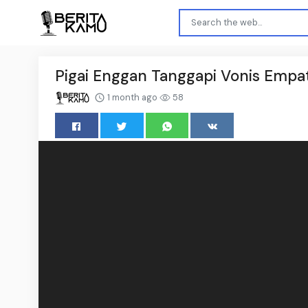
Pigai Enggan Tanggapi Vonis Empa
1 month ago
58