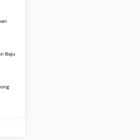
anan
an Baju
Hong