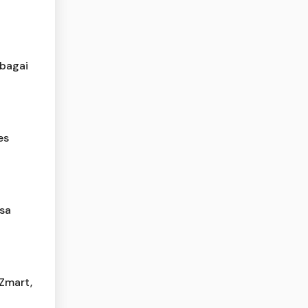
ebagai
es
asa
Zmart,