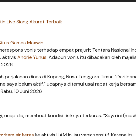
in Live Siang Akurat Terbaik
Situs Games Maxwin
erespons vonis terhadap empat prajurit Tentara Nasional In
 aktivis
Andrie Yunus
. Adapun vonis itu dibacakan oleh majeli
i 2026.
h perjalanan dinas di Kupang, Nusa Tenggara Timur. “Dari ba
one saya belum aktif,” ucapnya ditemui usai rapat kerja bersa
Rabu, 10 Juni 2026.
, ucap dia, membuat kondisi fisiknya terkuras. “Saya ini (masi
nyiram air keras
ke aktivis HAM ini isu yang sensitif. Karena itu,