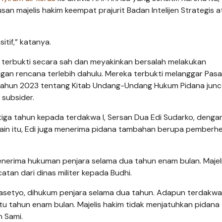
n majelis hakim keempat prajurit Badan Intelijen Strategis a
tif,” katanya.
 terbukti secara sah dan meyakinkan bersalah melakukan
an rencana terlebih dahulu. Mereka terbukti melanggar Pasa
 Tahun 2023 tentang Kitab Undang-Undang Hukum Pidana jun
subsider.
tiga tahun kepada terdakwa I, Sersan Dua Edi Sudarko, denga
lain itu, Edi juga menerima pidana tambahan berupa pemberh
menerima hukuman penjara selama dua tahun enam bulan. Majel
an dari dinas militer kepada Budhi.
Prasetyo, dihukum penjara selama dua tahun. Adapun terdakwa 
tu tahun enam bulan. Majelis hakim tidak menjatuhkan pidana
 Sami.