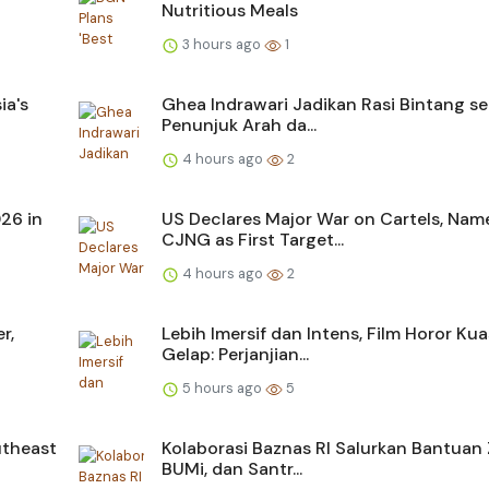
Nutritious Meals
3 hours ago
1
ia's
Ghea Indrawari Jadikan Rasi Bintang s
Penunjuk Arah da...
4 hours ago
2
026 in
US Declares Major War on Cartels, Nam
CJNG as First Target...
4 hours ago
2
r,
Lebih Imersif dan Intens, Film Horor Ku
Gelap: Perjanjian...
5 hours ago
5
utheast
Kolaborasi Baznas RI Salurkan Bantuan 
BUMi, dan Santr...