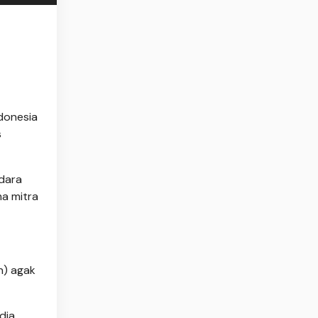
donesia
s
ndara
ma mitra
h) agak
 dia