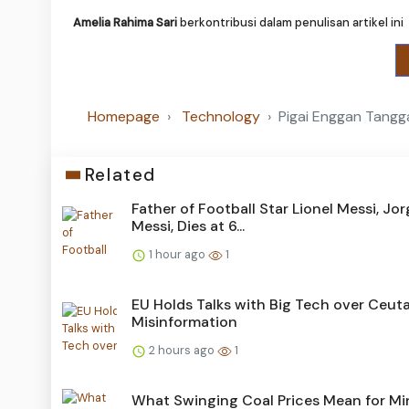
Amelia Rahima Sari
berkontribusi dalam penulisan artikel ini
Homepage
Technology
Pigai Enggan Tangg
Related
Father of Football Star Lionel Messi, Jo
Messi, Dies at 6...
1 hour ago
1
EU Holds Talks with Big Tech over Ceut
Misinformation
2 hours ago
1
What Swinging Coal Prices Mean for Mi