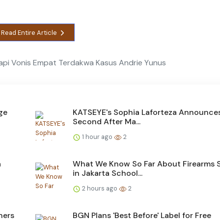
Read Entire Article
api Vonis Empat Terdakwa Kasus Andrie Yunus
rge
KATSEYE's Sophia Laforteza Announces
Second After Ma...
1 hour ago
2
a
What We Know So Far About Firearms 
in Jakarta School...
2 hours ago
2
ners
BGN Plans 'Best Before' Label for Free