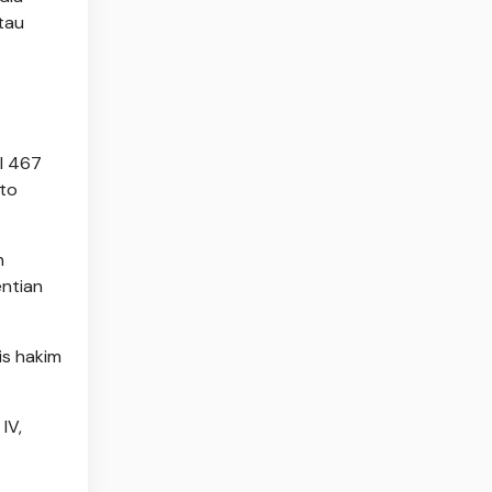
tau
l 467
cto
n
entian
is hakim
IV,