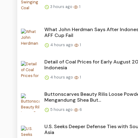
3 hours ago
1
What John Herdman Says After Indones
AFF Cup Fail
4 hours ago
1
Detail of Coal Prices for Early August 2
Indonesia
4 hours ago
1
Buttonscarves Beauty Rilis Loose Powde
Mengandung Shea But...
5 hours ago
6
U.S. Seeks Deeper Defense Ties with So
Asia