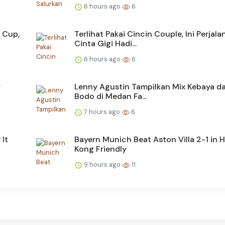
6 hours ago
6
F Cup,
Terlihat Pakai Cincin Couple, Ini Perjal
Cinta Gigi Hadi...
6 hours ago
6
y
Lenny Agustin Tampilkan Mix Kebaya d
Bodo di Medan Fa...
7 hours ago
6
 It
Bayern Munich Beat Aston Villa 2-1 in 
Kong Friendly
9 hours ago
11