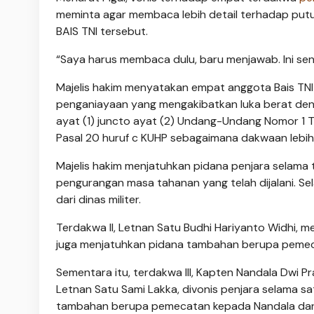
meminta agar membaca lebih detail terhadap putusa
BAIS TNI tersebut.
“Saya harus membaca dulu, baru menjawab. Ini sensi
Majelis hakim menyatakan empat anggota Bais TNI
penganiayaan yang mengakibatkan luka berat deng
ayat (1) juncto ayat (2) Undang-Undang Nomor 1
Pasal 20 huruf c KUHP sebagaimana dakwaan lebih 
Majelis hakim menjatuhkan pidana penjara selama 
pengurangan masa tahanan yang telah dijalani. Se
dari dinas militer.
Terdakwa II, Letnan Satu Budhi Hariyanto Widhi, 
juga menjatuhkan pidana tambahan berupa pemecat
Sementara itu, terdakwa III, Kapten Nandala Dwi 
Letnan Satu Sami Lakka, divonis penjara selama sa
tambahan berupa pemecatan kepada Nandala dan