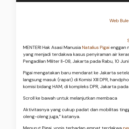
Web Bulet
MENTERI Hak Asasi Manusia
Natalius Pigai
enggan m
yang menjadi terdakwa kasus penyiraman air keras
Pengadilan Militer II-08, Jakarta pada Rabu, 10 Jun
Pigai mengatakan baru mendarat ke Jakarta setela
langsung masuk (rapat) di Komisi XIII DPR, handph
komisi bidang HAM, di kompleks DPR, Jakarta pada 
Scroll ke bawah untuk melanjutkan membaca
Aktivitasnya yang cukup padat dan mobilitas tinggi
oleng-oleng juga,” katanya.
Menurut Pigai, vonis terhadap empat terdakwa
pe