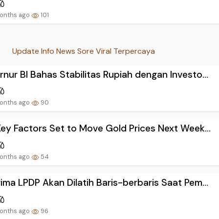
onths ago
101
Update Info News Sore Viral Terpercaya
nur BI Bahas Stabilitas Rupiah dengan Investo...
onths ago
90
Key Factors Set to Move Gold Prices Next Week...
onths ago
54
ima LPDP Akan Dilatih Baris-berbaris Saat Pem...
onths ago
96