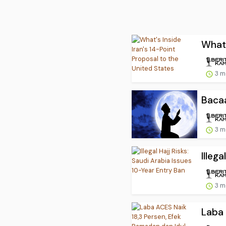
What'
3 m
Bacaa
3 m
Illega
3 m
Laba 