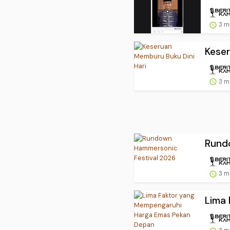
3 m
Keser
3 m
Rund
3 m
Lima 