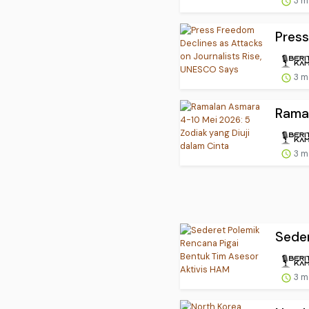
3 m
Press
3 m
Ramal
3 m
Seder
3 m