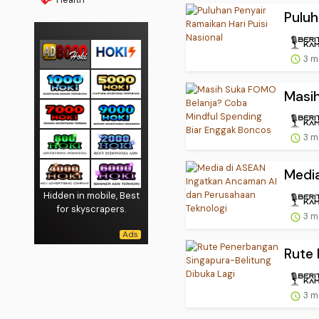
Puluh
3 m
Masih
3 m
Media
Hidden in mobile, Best
for skyscrapers.
3 m
Rute 
3 m