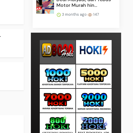
Motor Murah hin...
3 months ago
147
.