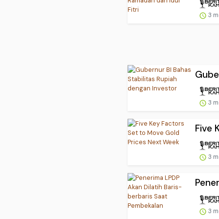
3 m
Guber
3 m
Five 
3 m
Pener
3 m