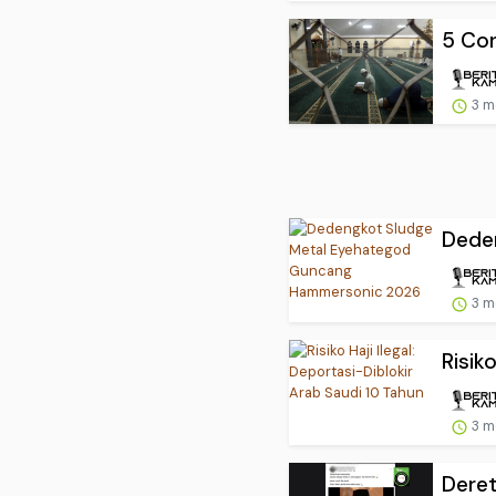
5 Con
3 m
Dede
3 m
Risiko
3 m
Deret