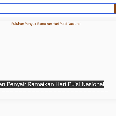
ih Suka FOMO Belanja? Coba Mindful
Spending Biar Enggak Boncos