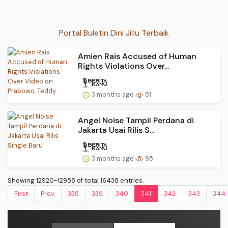
Portal Buletin Dini Jitu Terbaik
Amien Rais Accused of Human
Rights Violations Over...
3 months ago
51
Angel Noise Tampil Perdana di
Jakarta Usai Rilis S...
3 months ago
95
Showing 12920-12958 of total 16438 entries.
First
Prev.
338
339
340
341
342
343
344