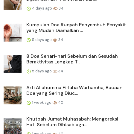
4 days ago
34
Kumpulan Doa Ruqyah Penyembuh Penyakit
yang Mudah Diamalkan ...
5 days ago
34
8 Doa Sehari-hari Sebelum dan Sesudah
Beraktivitas Lengkap T...
5 days ago
34
Arti Allahumma Firlaha Warhamha, Bacaan
Doa yang Sering Diuc...
1 week ago
40
Khutbah Jumat Muhasabah: Mengoreksi
Hati Sebelum Dihisab aga...
1 week ago
40