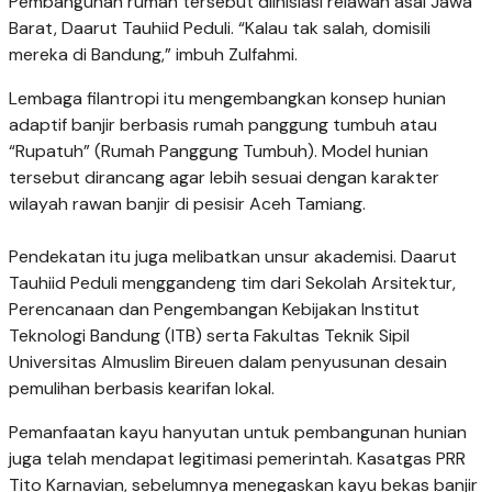
Pembangunan rumah tersebut diinisiasi relawan asal Jawa
Barat, Daarut Tauhiid Peduli. “Kalau tak salah, domisili
mereka di Bandung,” imbuh Zulfahmi.
Lembaga filantropi itu mengembangkan konsep hunian
adaptif banjir berbasis rumah panggung tumbuh atau
“Rupatuh” (Rumah Panggung Tumbuh). Model hunian
tersebut dirancang agar lebih sesuai dengan karakter
wilayah rawan banjir di pesisir Aceh Tamiang.
Pendekatan itu juga melibatkan unsur akademisi. Daarut
Tauhiid Peduli menggandeng tim dari Sekolah Arsitektur,
Perencanaan dan Pengembangan Kebijakan Institut
Teknologi Bandung (ITB) serta Fakultas Teknik Sipil
Universitas Almuslim Bireuen dalam penyusunan desain
pemulihan berbasis kearifan lokal.
Pemanfaatan kayu hanyutan untuk pembangunan hunian
juga telah mendapat legitimasi pemerintah. Kasatgas PRR
Tito Karnavian, sebelumnya menegaskan kayu bekas banjir