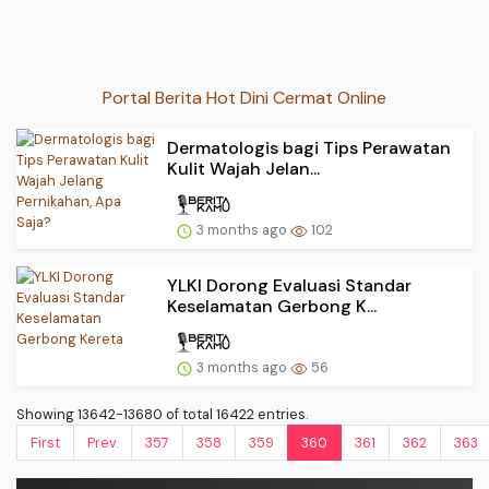
Portal Berita Hot Dini Cermat Online
Dermatologis bagi Tips Perawatan
Kulit Wajah Jelan...
3 months ago
102
YLKI Dorong Evaluasi Standar
Keselamatan Gerbong K...
3 months ago
56
Showing 13642-13680 of total 16422 entries.
First
Prev.
357
358
359
360
361
362
363