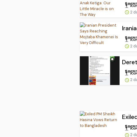
2 d
Irani
2 d
Deret
2 d
Exile
2 d