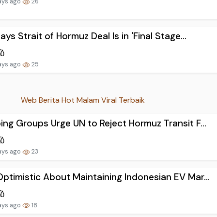
ays ago
26
Says Strait of Hormuz Deal Is in 'Final Stage...
ays ago
25
Web Berita Hot Malam Viral Terbaik
ing Groups Urge UN to Reject Hormuz Transit F...
ays ago
23
ptimistic About Maintaining Indonesian EV Mar...
ays ago
18