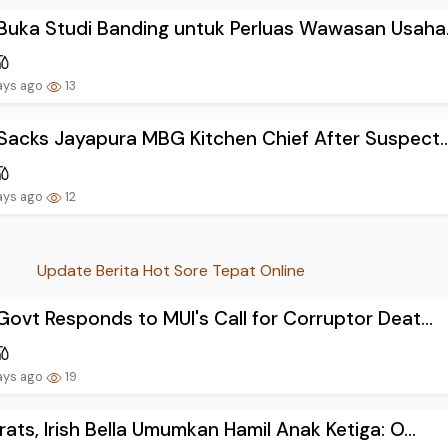
uka Studi Banding untuk Perluas Wawasan Usaha.
ays ago
13
acks Jayapura MBG Kitchen Chief After Suspect..
ays ago
12
Update Berita Hot Sore Tepat Online
ovt Responds to MUI's Call for Corruptor Deat...
ays ago
19
ats, Irish Bella Umumkan Hamil Anak Ketiga: O...