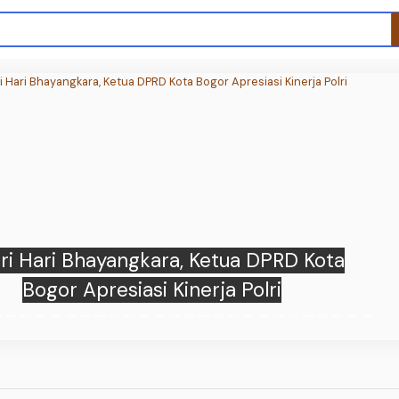
t Lebih Dekat Nusanova 2.0 Sekar Jagat
Karya Ivan Gunawan