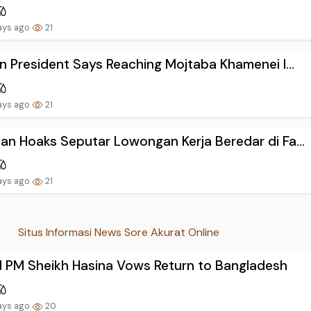
ays ago
21
an President Says Reaching Mojtaba Khamenei I...
ays ago
21
an Hoaks Seputar Lowongan Kerja Beredar di Fa...
ays ago
21
Situs Informasi News Sore Akurat Online
d PM Sheikh Hasina Vows Return to Bangladesh
ays ago
20