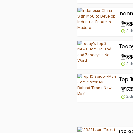
Indon
2 d
Today
2 d
Top 1
2 d
128,3