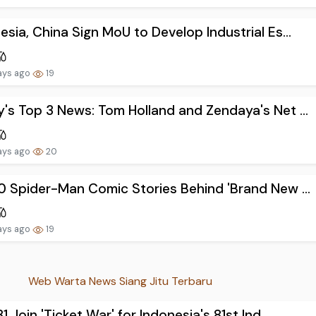
esia, China Sign MoU to Develop Industrial Es...
ays ago
19
's Top 3 News: Tom Holland and Zendaya's Net ...
ays ago
20
0 Spider-Man Comic Stories Behind 'Brand New ...
ays ago
19
Web Warta News Siang Jitu Terbaru
31 Join 'Ticket War' for Indonesia's 81st Ind...