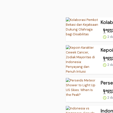
Kolab
2 d
Kepoi
2 d
Perse
2 d
Indon