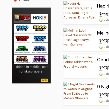
Hadir
2 d
Melih
2 d
Court
Hidden in mobile, Best
for skyscrapers.
2 d
9 Nig
2 d