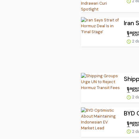
2 d
Iran 
2 d
Shipp
2 d
BYD O
2 d