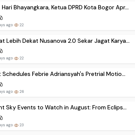
i Hari Bhayangkara, Ketua DPRD Kota Bogor Apr...
ays ago
22
at Lebih Dekat Nusanova 2.0 Sekar Jagat Karya...
ays ago
22
 Schedules Febrie Adriansyah's Pretrial Motio...
ays ago
26
ht Sky Events to Watch in August: From Eclips...
ays ago
23