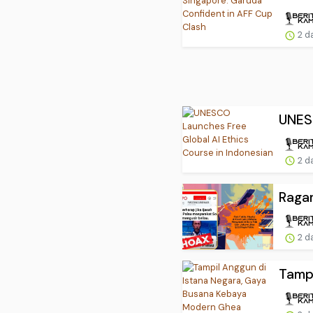
2 d
UNESC
2 d
Ragam
2 d
Tampi