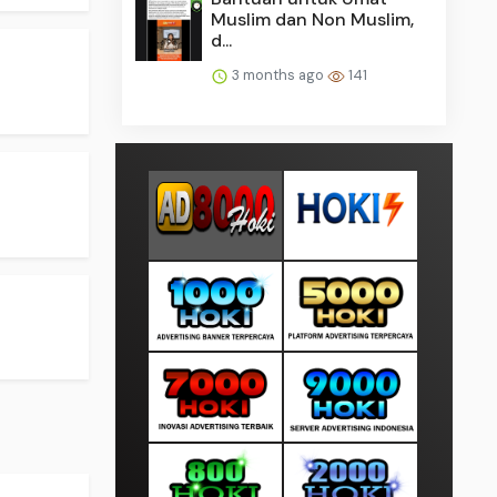
Muslim dan Non Muslim,
d...
3 months ago
141